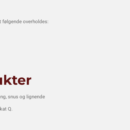
mt følgende overholdes:
ukter
ing, snus og lignende
rkat Q.