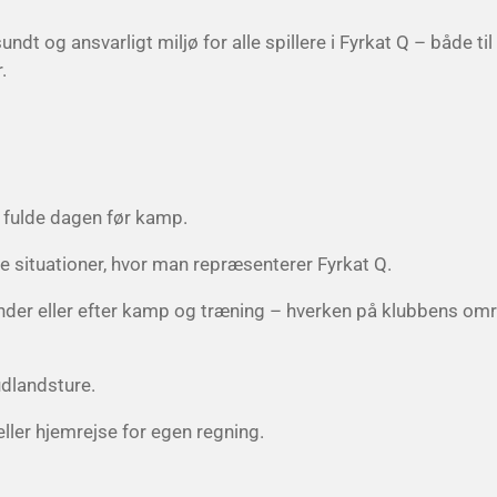
undt og ansvarligt miljø for alle spillere i Fyrkat Q – både til
.
 fulde dagen før kamp.
ogle situationer, hvor man repræsenterer Fyrkat Q.
r, under eller efter kamp og træning – hverken på klubbens omr
 udlandsture.
ller hjemrejse for egen regning.