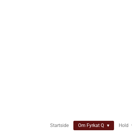
Spring
til
hovedindhold
Startside
Om Fyrkat Q
Hold