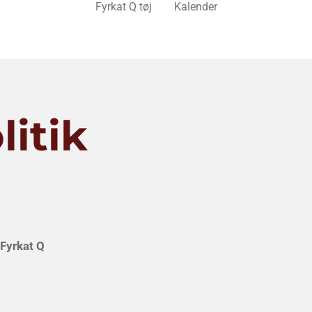
Fyrkat Q tøj
Kalender
litik
 Fyrkat Q